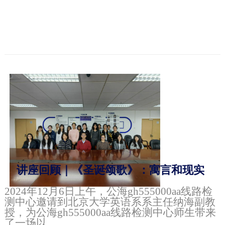
讲座回顾｜《圣诞颂歌》：寓言和现实
2024年12月6日上午，公海gh555000aa线路检
测中心邀请到北京大学英语系系主任纳海副教
授，为公海gh555000aa线路检测中心师生带来
了一场以...