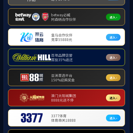
>
主页
>
科研工作
>
科研活动
>
科研活动
讲座回顾｜崔峰博士《赋予语言多样性》
发表于:
2024-05-22 16:16
作者:
公海gh555000aa线路检测中心
讲座回顾
《赋予语言多样性》
主讲人：崔峰
2024年4月11日下午
，应公海