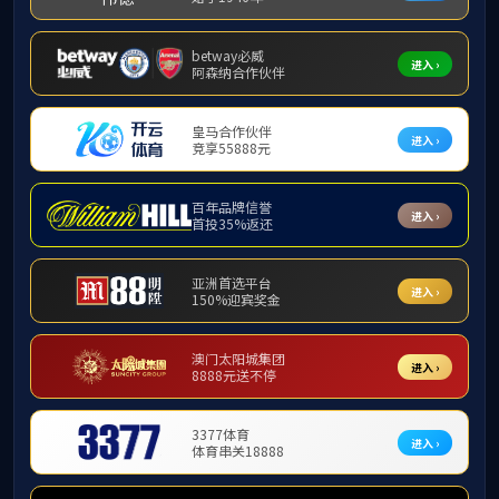
行政办公室
实验中心
博士后和专职研究员
>
主页
>
教师风采
>
德语专业
>
德语专业