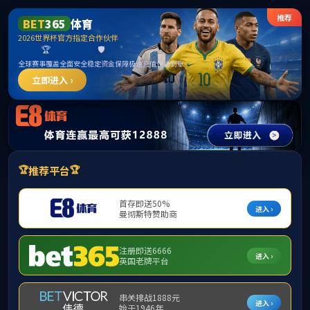
公海gh555000aa线路检测中心(Macau)股份有限公司)-Officialwebsite
English
教师风采
英语系
日语系
大学英语部
法语专业
西班牙语专业
德语专业