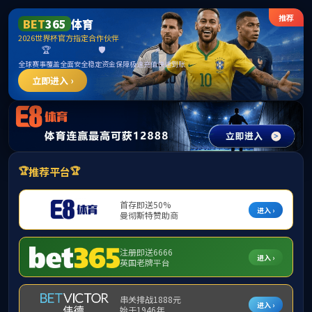
公海gh555000aa线路检测中心(Macau)股份有限公司)-Officialwebsite
English
党的生活
党的建设
支部生活
>
主页
>
党的生活
>
党的建设
>
党的建设