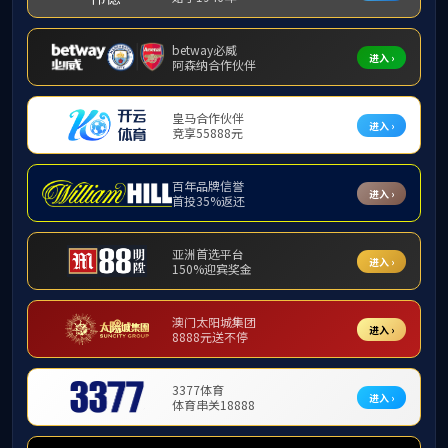
表格下载
>
主页
>
学生事务
>
就业与实习
>
就业与实习
瑞思英语教育集团
发表于:
2020-12-24 09:18
作者:
学工办
瑞思英语教育集团2018届校园春招开启啦！世
界因思而变，瑞思因你而变！作为美国纳斯达
克上市的教育公司和学科英语的开创者，瑞思
热忱的欢迎广大学子踊跃投递简历。瑞思教育
职场大舞台，只等你来！
一、公司简介