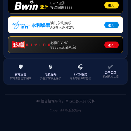
此次参访际连集团的环节包括企业介绍分享、办公场所参观、现
场应聘洽谈，还与公司高层及一线员工进行深入交流与学习。活动开
始，公海gh555000aa线路检测中心师生与集团的工作人员进行了座谈