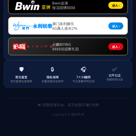
（排名不分先后）：
郭家梁、张琳、谢桐同、程智辉、王轶博、程
雯、仲娇娇、徐小荣、葛银凤、刘雨蓉、胡琴慧
公示无异议的考生将进入复试考核环节。
2025
年外国语言文学博士研究生复试采用现场面试方
式，复试考核内容和具体安排如下：
一、考核内容
考核内容包括外语水平、专业素质、研究潜力
和综合能力四部分，重点考核申请者科研创新能力
和是否具备本一级学科博士生培养的潜能和素质，
以及考察申请人分析、解决问题和进行创新的综合
能力。专业素质考核申请者基础知识及专业素质。
此外，还对申请者的思想政治、心理、道德品质等
综合素质进行考核。考核总分
500
分，
其中外语水平
满分
100
分、专业素质满分
100
分、研究潜力满分